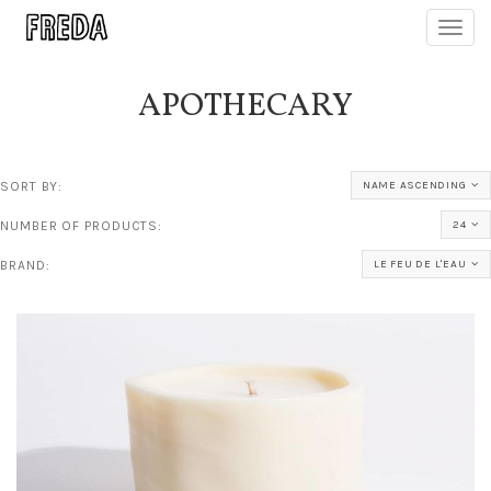
Toggl
navig
APOTHECARY
SORT BY:
NAME ASCENDING
NUMBER OF PRODUCTS:
24
BRAND:
LE FEU DE L'EAU