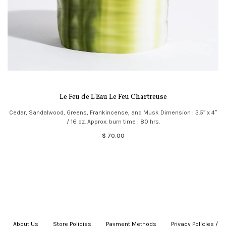
Le Feu de L'Eau Le Feu Chartreuse
Cedar, Sandalwood, Greens, Frankincense, and Musk Dimension : 3.5″ x 4″
/ 16 oz. Approx. burn time : 80 hrs.
$ 70.00
About Us
|
Store Policies
|
Payment Methods
|
Privacy Policies /