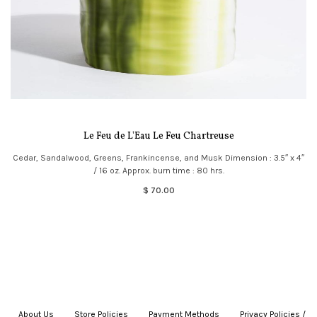
Le Feu de L'Eau Le Feu Chartreuse
Cedar, Sandalwood, Greens, Frankincense, and Musk Dimension : 3.5″ x 4″
/ 16 oz. Approx. burn time : 80 hrs.
$ 70.00
About Us
|
Store Policies
|
Payment Methods
|
Privacy Policies /